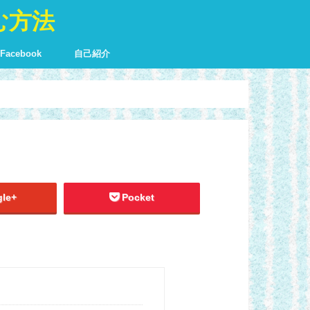
む方法
Facebook
自己紹介
に
を伝える
チャリン
・家庭に
性心理学
le+
Pocket