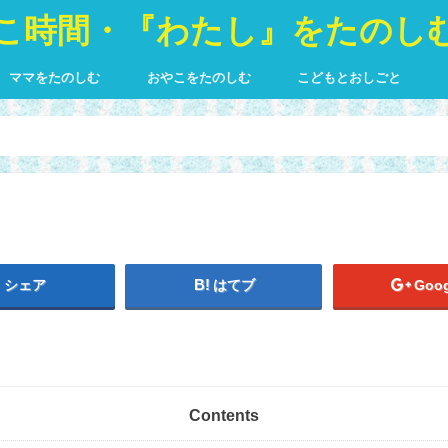
こ時間・『わたし』をたのし
ママをたのしむ
おやこをたのしむ
こどもとおしごと
ママと赤ちゃんの教室 more*hug
わたしの個性の活かし方 〜個性心理
わたしらしく楽しむ時間管理術
コミュニティkoen
ベビーマッサージ
もっと抱っこがスキになる講座
個性心理学を自分・お仕事・家庭
わくわくする時間の使い方
抱っこのプロ＊抱っこポス
個性心理学を自分・お仕事
学〜
もっと生かせる！【ISD個性心理学
仕事
グマスター講座について
もっと生かせる！【ISD個
アドバイザー講座】
アドバイザー講座】
シェア
はてブ
Goog
Contents