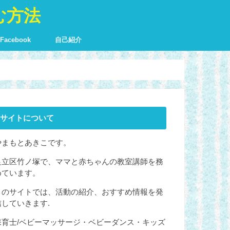
む方法
Facebook
自己紹介
に
を伝える
チャリン
・家庭に
性心理学
サイトについて
やまもとあきこです。
足立区竹ノ塚で、ママと赤ちゃんの教室講師を務
めています。
このサイトでは、活動の紹介、おすすめ情報を発
信していきます.
保育士/ベビーマッサージ・ベビーダンス・キッズ