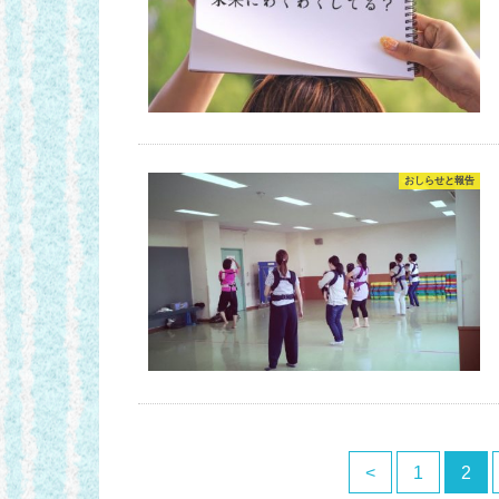
おしらせと報告
<
1
2