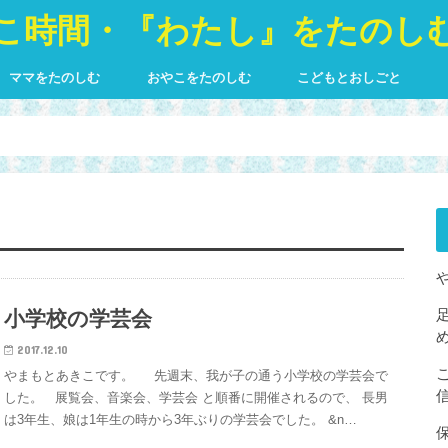
こ時間・『わたし』をたのし
ママをたのしむ
おやこをたのしむ
こどもとおしごと
ママと赤ちゃんの教室 more*hug
わたしの個性の活かし方 〜個性心理
わたしらしく楽しむ時間管理術
コミュニティkoen
ベビーマッサージ
もっと抱っこがスキになる講座
個性心理学を自分・お仕事・家庭
わくわくする時間の使い方
抱っこのプロ＊抱っこポス
個性心理学を自分・お仕事
学〜
もっと生かせる！【ISD個性心理学
仕事
グマスター講座について
もっと生かせる！【ISD個
アドバイザー講座】
アドバイザー講座】
小学校の学芸会
2017.12.10
やまもとあきこです。 先週末、我が子の通う小学校の学芸会で
した。 展覧会、音楽会、学芸会 と順番に開催されるので、 長男
は3年生、娘は1年生の時から3年ぶりの学芸会でした。 &n…