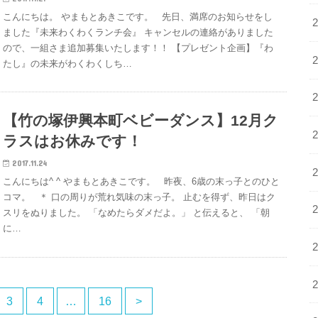
こんにちは。 やまもとあきこです。 先日、満席のお知らせをし
ました『未来わくわくランチ会』 キャンセルの連絡がありました
ので、一組さま追加募集いたします！！ 【プレゼント企画】『わ
たし』の未来がわくわくしち…
【竹の塚伊興本町ベビーダンス】12月ク
ラスはお休みです！
2017.11.24
こんにちは^ ^ やまもとあきこです。 昨夜、6歳の末っ子とのひと
コマ。 ＊ 口の周りが荒れ気味の末っ子。 止むを得ず、昨日はク
スリをぬりました。 「なめたらダメだよ。」 と伝えると、 「朝
に…
3
4
…
16
>