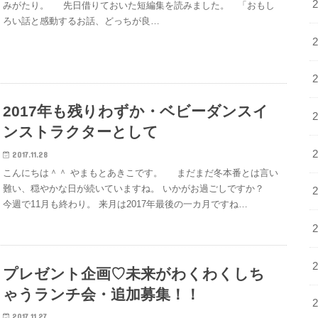
みがたり。 先日借りておいた短編集を読みました。 「おもし
ろい話と感動するお話、どっちが良…
2017年も残りわずか・ベビーダンスイ
ンストラクターとして
2017.11.28
こんにちは＾＾ やまもとあきこです。 まだまだ冬本番とは言い
難い、穏やかな日が続いていますね。 いかがお過ごしですか？
今週で11月も終わり。 来月は2017年最後の一カ月ですね…
プレゼント企画♡未来がわくわくしち
ゃうランチ会・追加募集！！
2017.11.27