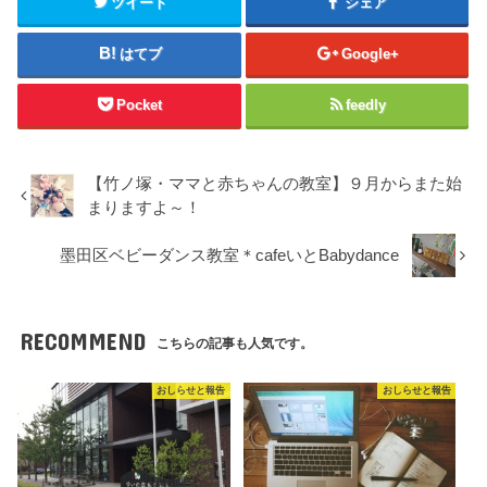
ツイート
シェア
共
は
共
有
ク
有
(
リ
(
新
ッ
新
はてブ
Google+
し
ク
し
い
し
い
ウ
て
ウ
ィ
く
ィ
Pocket
feedly
ン
だ
ン
ド
さ
ド
ウ
い
ウ
で
(
で
開
新
開
き
し
き
【竹ノ塚・ママと赤ちゃんの教室】９月からまた始
ま
い
ま
す
ウ
す
まりますよ～！
)
ィ
)
ン
ド
墨田区ベビーダンス教室＊cafeいとBabydance
ウ
で
開
き
ま
す
RECOMMEND
)
こちらの記事も人気です。
おしらせと報告
おしらせと報告