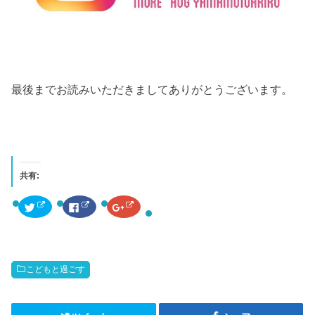
最後までお読みいただきましてありがとうございます。
共有:
ク
F
ク
リ
a
リ
ッ
c
ッ
ク
e
ク
し
b
し
て
o
て
T
o
G
w
k
o
こどもと過ごす
i
で
o
t
共
g
t
有
l
e
す
e
r
る
+
で
に
で