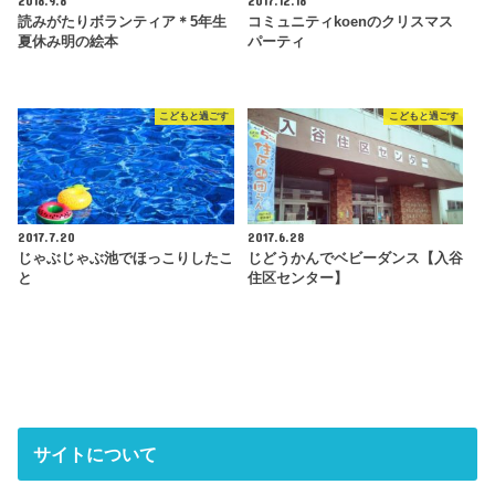
2018.9.8
2017.12.18
読みがたりボランティア＊5年生
コミュニティkoenのクリスマス
夏休み明の絵本
パーティ
こどもと過ごす
こどもと過ごす
2017.7.20
2017.6.28
じゃぶじゃぶ池でほっこりしたこ
じどうかんでベビーダンス【入谷
と
住区センター】
サイトについて