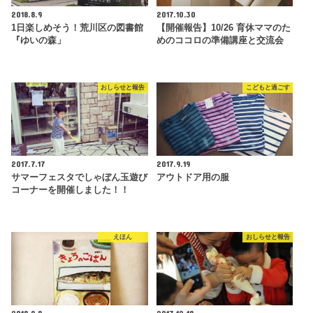
2018.8.9
2017.10.30
1日楽しめそう！荒川区の図書館
【開催報告】10/26 育休ママのた
『ゆいの森」
めのココロの準備講座と交流会
おしらせと報告
こどもと過ごす
2017.7.17
2017.9.19
サマーフェスタでしゃぼん玉遊び
アウトドア用の服
コーナーを開催しました！！
えほん
おしらせと報告