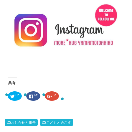
共有:
ク
F
ク
リ
a
リ
ッ
c
ッ
ク
e
ク
し
b
し
て
o
て
T
o
G
w
k
o
おしらせと報告
こどもと過ごす
i
で
o
t
共
g
t
有
l