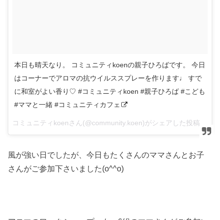
本日も晴天なり。 コミュニティkoenの親子ひろばです。 今日
はコーナーでアロマの抗ウイルススプレーを作ります♩ すで
に和室がよい香り♡ #コミュニティkoen #親子ひろば #こども
#ママと一緒 #コミュニティカフェ
コミュニティkoenさん(@community.koen)がシェアした投稿 –
201
風が強い日でしたが、今日もたくさんのママさんとお子
さんがご参加下さいました(o^^o)