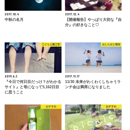
2017.10.4
2017.12.4
中秋の名月
【開催報告】やっぱり大切な『自
分』の好きなこと♡
こどもと過ごす
おしらせと報告
2019.6.3
2017.11.17
『今日で何日目だっけ？がわかる
11/30 未来がわくわくしちゃうラ
サイト』と母になって5,162日目
ンチ会は満席になりました
に思うこと
おすすめ
おすすめ