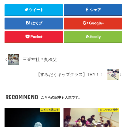
e
す
e
r
る
+
で
に
で
ツイート
シェア
共
は
共
有
ク
有
(
リ
(
新
ッ
新
はてブ
Google+
し
ク
し
い
し
い
ウ
て
ウ
ィ
く
ィ
Pocket
feedly
ン
だ
ン
ド
さ
ド
ウ
い
ウ
で
(
で
開
新
開
き
し
き
ま
い
ま
三峯神社＊奥秩父
す
ウ
す
)
ィ
)
ン
ド
【すみだくキッズクラス】TRY！！
ウ
で
開
き
ま
す
RECOMMEND
)
こちらの記事も人気です。
こどもと過ごす
おしらせと報告