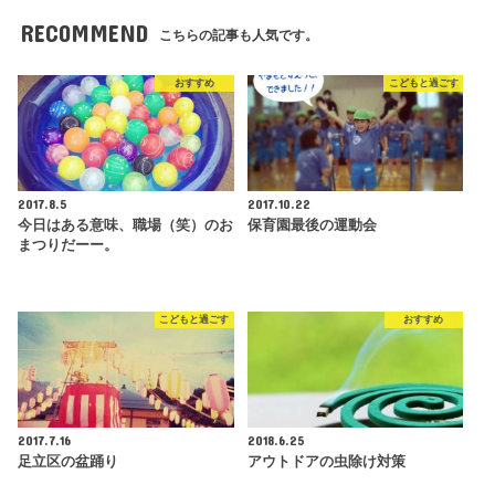
ま
す
RECOMMEND
)
こちらの記事も人気です。
おすすめ
こどもと過ごす
2017.8.5
2017.10.22
今日はある意味、職場（笑）のお
保育園最後の運動会
まつりだーー。
こどもと過ごす
おすすめ
2017.7.16
2018.6.25
足立区の盆踊り
アウトドアの虫除け対策