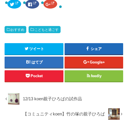
ク
F
ク
リ
a
リ
ッ
c
ッ
ク
e
ク
し
b
し
て
o
て
T
o
G
w
k
o
おすすめ
こどもと過ごす
i
で
o
t
共
g
t
有
l
e
す
e
r
る
+
で
に
で
ツイート
シェア
共
は
共
有
ク
有
(
リ
(
新
ッ
新
はてブ
Google+
し
ク
し
い
し
い
ウ
て
ウ
ィ
く
ィ
Pocket
feedly
ン
だ
ン
ド
さ
ド
ウ
い
ウ
で
(
で
開
新
開
き
し
き
ま
い
ま
12/13 koen親子ひろばの試作品
す
ウ
す
)
ィ
)
ン
ド
【コミュニティkoen】竹の塚の親子ひろば
ウ
で
開
き