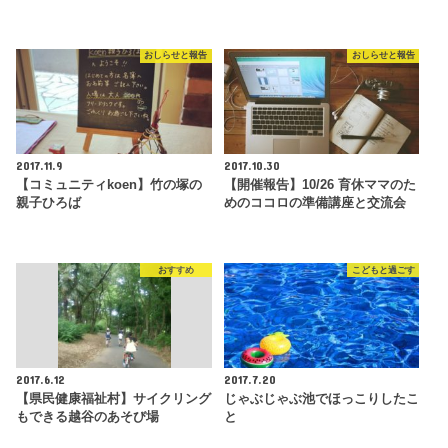
おしらせと報告
おしらせと報告
2017.11.9
2017.10.30
【コミュニティkoen】竹の塚の
【開催報告】10/26 育休ママのた
親子ひろば
めのココロの準備講座と交流会
おすすめ
こどもと過ごす
2017.6.12
2017.7.20
【県民健康福祉村】サイクリング
じゃぶじゃぶ池でほっこりしたこ
もできる越谷のあそび場
と