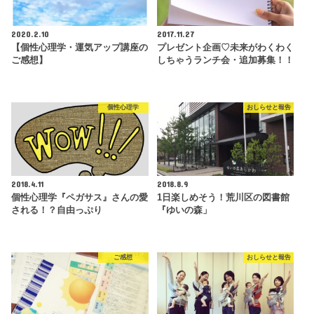
2020.2.10
2017.11.27
【個性心理学・運気アップ講座の
プレゼント企画♡未来がわくわく
ご感想】
しちゃうランチ会・追加募集！！
個性心理学
おしらせと報告
2018.4.11
2018.8.9
個性心理学『ペガサス』さんの愛
1日楽しめそう！荒川区の図書館
される！？自由っぷり
『ゆいの森」
ご感想
おしらせと報告