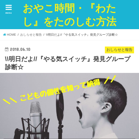
おやこ時間・『わた
menu
し』をたのしむ方法
HOME
おしらせと報告
\\明日だよ//『やる気スイッチ』発見グループ診断☆
2018.06.10
おしらせと報告
\\明日だよ//『やる気スイッチ』発見グループ
診断☆