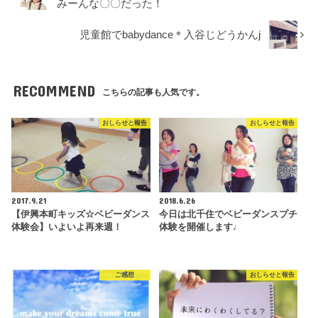
みーんな〇〇だった！
児童館でbabydance＊入谷じどうかんj
RECOMMEND
こちらの記事も人気です。
おしらせと報告
おしらせと報告
2017.9.21
2018.6.26
【伊興本町キッズ☆ベビーダンス
今日は北千住でベビーダンスプチ
体験会】いよいよ再来週！
体験を開催します♩
ご感想
おしらせと報告