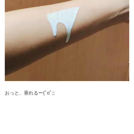
おっと、垂れるー(ﾟoﾟ;;