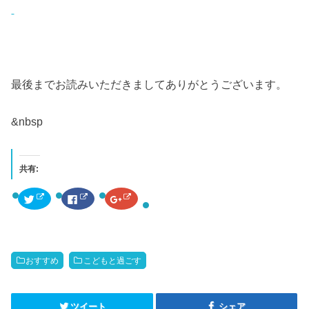
最後までお読みいただきましてありがとうございます。
&nbsp
共有:
ク
F
ク
リ
a
リ
ッ
c
ッ
ク
e
ク
し
b
し
て
o
て
T
o
G
w
k
o
おすすめ
こどもと過ごす
i
で
o
t
共
g
t
有
l
e
す
e
r
る
+
で
に
で
ツイート
シェア