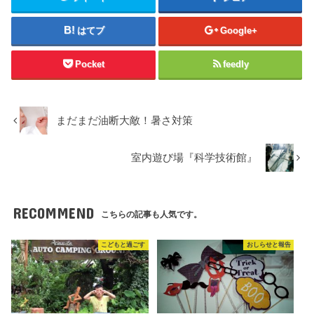
共
は
共
有
ク
有
(
リ
(
新
ッ
新
はてブ
Google+
し
ク
し
い
し
い
ウ
て
ウ
ィ
く
ィ
Pocket
feedly
ン
だ
ン
ド
さ
ド
ウ
い
ウ
で
(
で
開
新
開
き
し
き
ま
い
ま
まだまだ油断大敵！暑さ対策
す
ウ
す
)
ィ
)
ン
ド
室内遊び場『科学技術館』
ウ
で
開
き
ま
す
RECOMMEND
)
こちらの記事も人気です。
こどもと過ごす
おしらせと報告