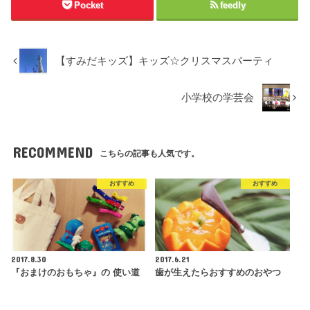
ィ
く
ィ
Pocket
feedly
ン
だ
ン
ド
さ
ド
ウ
い
ウ
で
(
で
開
新
開
き
し
き
ま
い
ま
【すみだキッズ】キッズ☆クリスマスパーティ
す
ウ
す
)
ィ
)
ン
ド
小学校の学芸会
ウ
で
開
き
ま
す
RECOMMEND
)
こちらの記事も人気です。
おすすめ
おすすめ
2017.8.30
2017.6.21
『おまけのおもちゃ』の 使い道
歯が生えたらおすすめのおやつ