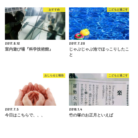
おすすめ
こどもと過ごす
2017.8.12
2017.7.20
室内遊び場『科学技術館』
じゃぶじゃぶ池でほっこりしたこ
と
おしらせと報告
こどもと過ごす
2017.7.5
2018.1.4
今日はこちらで、、、
竹の塚のお正月といえば