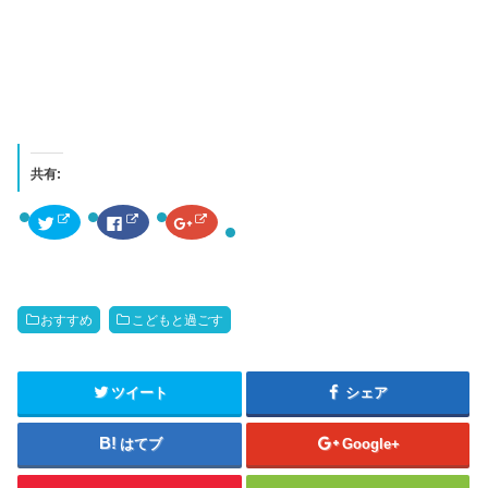
共有:
ク
F
ク
リ
a
リ
ッ
c
ッ
ク
e
ク
し
b
し
て
o
て
T
o
G
w
k
o
おすすめ
こどもと過ごす
i
で
o
t
共
g
t
有
l
e
す
e
r
る
+
で
に
で
ツイート
シェア
共
は
共
有
ク
有
(
リ
(
新
ッ
新
はてブ
Google+
し
ク
し
い
し
い
ウ
て
ウ