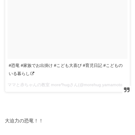
#恐竜 #家族でお出掛け #こども大喜び #育児日記 #こどもの
いる暮らし
ママと赤ちゃんの教室 more*hugさん(@morehug.yamamotoakiko)がシェアした投稿 –
大迫力の恐竜！！